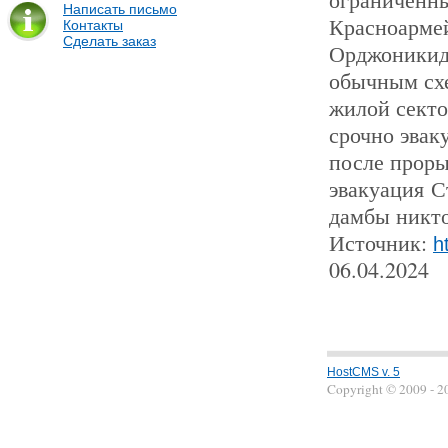
Написать письмо
Красноармей
Контакты
Сделать заказ
Орджоникидз
обычным схе
жилой секто
срочно эвак
после проры
эвакуация С
дамбы никто
Источник:
h
06.04.2024
HostCMS v. 5
Copyright © 2009 - 