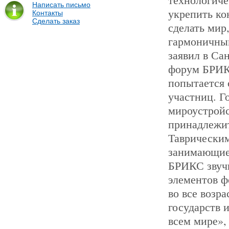
Написать письмо
укрепить ко
Контакты
Сделать заказ
сделать мир
гармоничным
заявил в Са
форум БРИКС
попытается 
участниц. Г
мироустройс
принадлежит
Таврическим
занимающие 
БРИКС звучи
элементов 
во все возр
государств 
всем мире»,